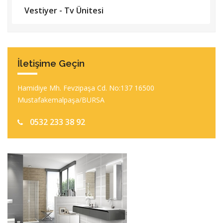
Vestiyer - Tv Ünitesi
İletişime Geçin
Hamidiye Mh. Fevzipaşa Cd. No:137 16500
Mustafakemalpaşa/BURSA
0532 233 38 92