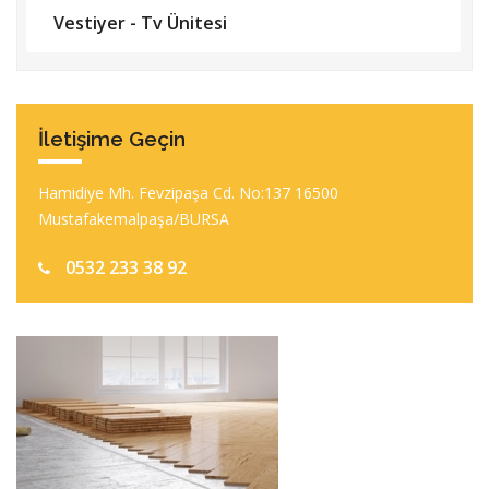
Vestiyer - Tv Ünitesi
İletişime Geçin
Hamidiye Mh. Fevzipaşa Cd. No:137 16500
Mustafakemalpaşa/BURSA
0532 233 38 92