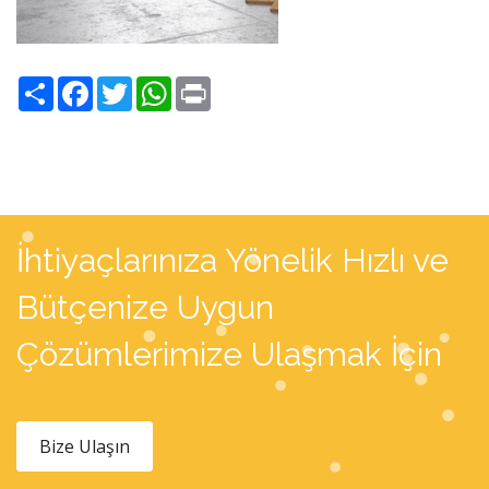
Share
Facebook
Twitter
WhatsApp
Print
İhtiyaçlarınıza Yönelik Hızlı ve
Bütçenize Uygun
Çözümlerimize Ulaşmak İçin
Bize Ulaşın